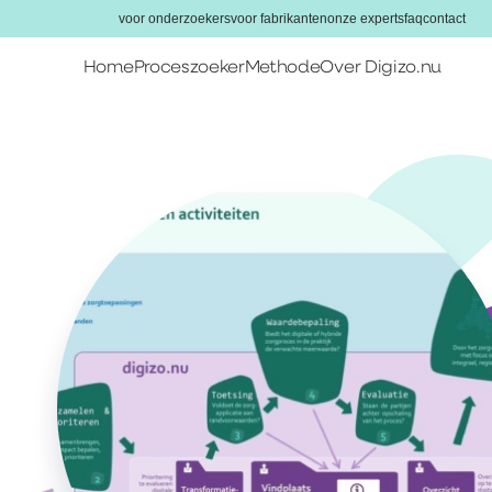
voor onderzoekers
voor fabrikanten
onze experts
faq
contact
Home
Proceszoeker
Methode
Over Digizo.nu
Home
Proceszoeker
Methode
Over Digizo.nu
Voor onderzoekers
Voor fabrikanten
Onze experts
FAQ
Contact
Zoeken