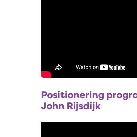
Positionering progr
John Rijsdijk