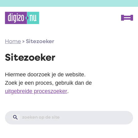
Home
Home
>
Sitezoeker
Proceszoeker
Methode
Sitezoeker
Over Digizo.nu
Hiermee doorzoek je de website.
Zoek je een proces, gebruik dan de
Voor onderzoekers
uitgebreide proceszoeker
.
Voor fabrikanten
Onze experts
FAQ
Contact
Zoeken