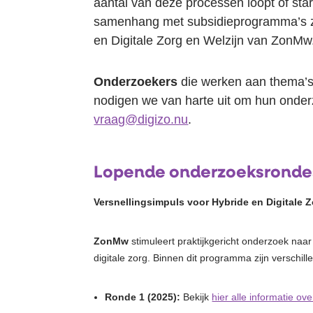
aantal van deze processen loopt of star
samenhang met subsidieprogramma’s 
en Digitale Zorg en Welzijn van ZonMw
Onderzoekers
die werken aan thema’s 
nodigen we van harte uit om hun onder
vraag@digizo.nu
.
Lopende onderzoeksronde
Versnellingsimpuls voor Hybride en Digitale Z
ZonMw
stimuleert praktijkgericht onderzoek naa
digitale zorg. Binnen dit programma zijn verschil
Ronde 1 (2025):
Bekijk
hier alle informatie ov