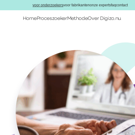
voor onderzoekers
voor fabrikanten
onze experts
faq
contact
Home
Proceszoeker
Methode
Over Digizo.nu
Home
Proceszoeker
Methode
Over Digizo.nu
Voor onderzoekers
Voor fabrikanten
Onze experts
FAQ
Contact
Zoeken