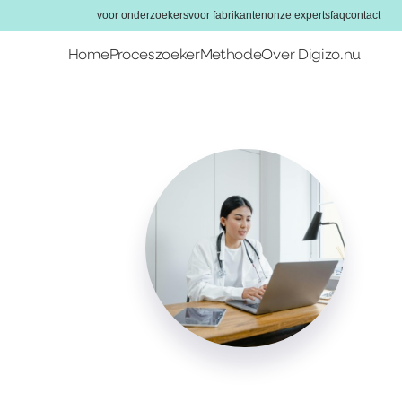
voor onderzoekers
voor fabrikanten
onze experts
faq
contact
Home
Proceszoeker
Methode
Over Digizo.nu
Home
Proceszoeker
Methode
Over Digizo.nu
Voor onderzoekers
Voor fabrikanten
Onze experts
FAQ
Contact
Zoeken