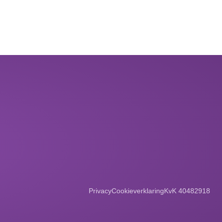
Privacy
Cookieverklaring
KvK 40482918