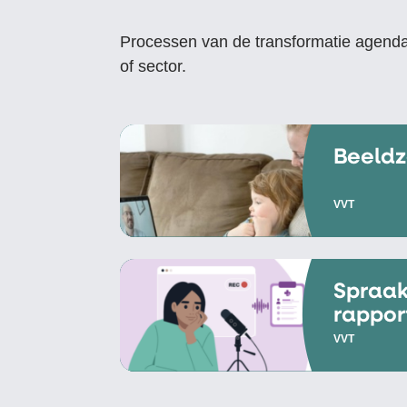
Processen van de transformatie agenda
of sector.
Beeldz
VVT
Spraak
rappor
VVT