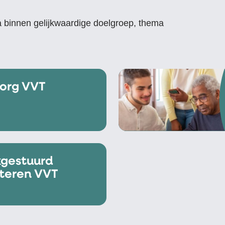
 binnen gelijkwaardige doelgroep, thema
org VVT
gestuurd
teren VVT