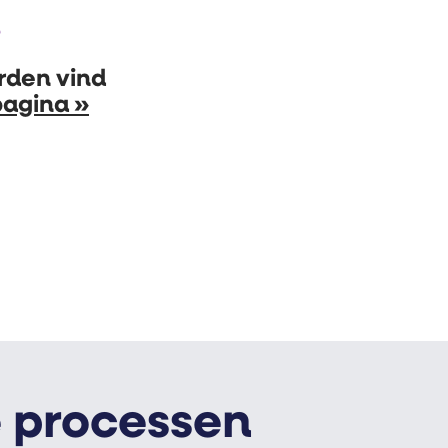
?
rden vind
pagina »
 processen