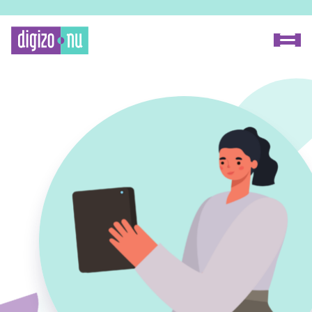
Home
Proceszoeker
Methode
Over Digizo.nu
Voor onderzoekers
Voor fabrikanten
Onze experts
FAQ
Contact
Zoeken