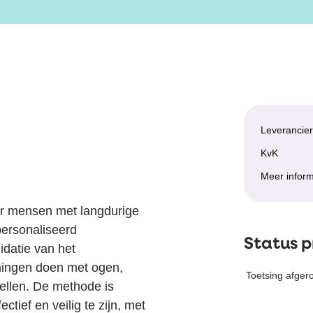
Leverancie
KvK
Meer inform
or mensen met langdurige
personaliseerd
Status 
datie van het
eningen doen met ogen,
Toetsing afger
ellen. De methode is
tief en veilig te zijn, met