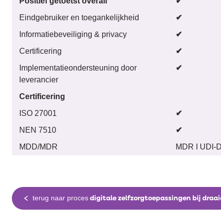
Positief getoetst overall
✔
Eindgebruiker en toegankelijkheid
✔
Informatiebeveiliging & privacy
✔
Certificering
✔
Implementatieondersteuning door
✔
leverancier
Certificering
ISO 27001
✔
NEN 7510
✔
MDD/MDR
MDR I UDI-D
terug naar proces
digitale zelfzorgtoepassingen bij draai