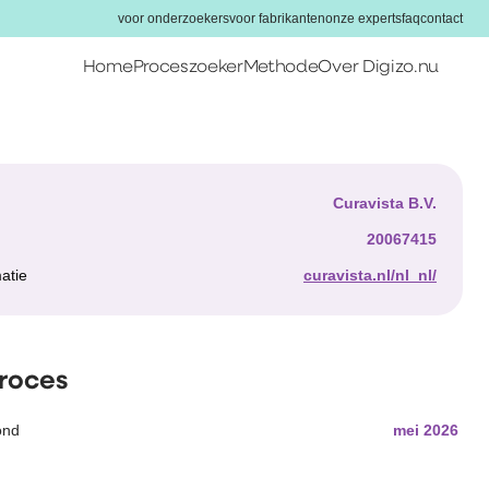
voor onderzoekers
voor fabrikanten
onze experts
faq
contact
Home
Proceszoeker
Methode
Over Digizo.nu
Home
Proceszoeker
Methode
r
Curavista B.V.
Over Digizo.nu
20067415
atie
curavista.nl/nl_nl/
Voor onderzoekers
Voor fabrikanten
Onze experts
proces
FAQ
ond
mei 2026
Contact
Zoeken