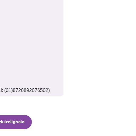
I: (01)8720892076502)
duizeligheid