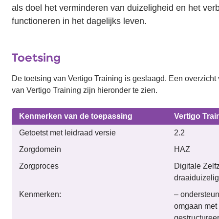
als doel het verminderen van duizeligheid en het ver
functioneren in het dagelijks leven.
Toetsing
De toetsing van Vertigo Training is geslaagd. Een overzich
van Vertigo Training zijn hieronder te zien.
.
Kenmerken van de toepassing
Vertigo Trai
Getoetst met leidraad versie
2.2
Zorgdomein
HAZ
Zorgproces
Digitale Zel
draaiduizeli
Kenmerken:
– ondersteunt
omgaan met d
gestructuree