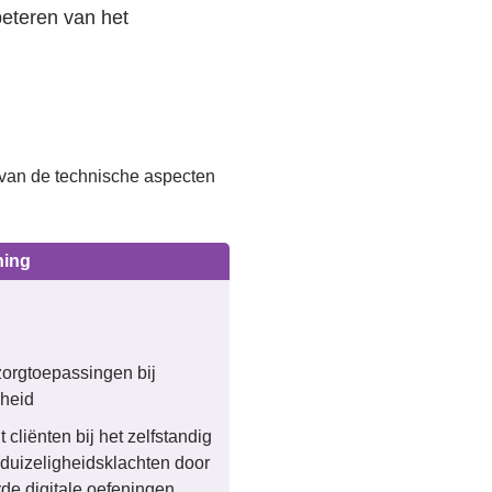
beteren van het
t van de technische aspecten
ning
fzorgtoepassingen bij
gheid
 cliënten bij het zelfstandig
uizeligheidsklachten door
rde digitale oefeningen