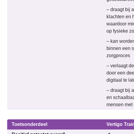
– draagt bij
klachten en h
waardoor mi
op fysieke z
– kan worden
binnen een s
zorgproces
– verlaagt de
door een dee
digitaal te l
– draagt bij 
en schaalbaa
mensen met 
Toetsonderdeel
Vertigo Trai