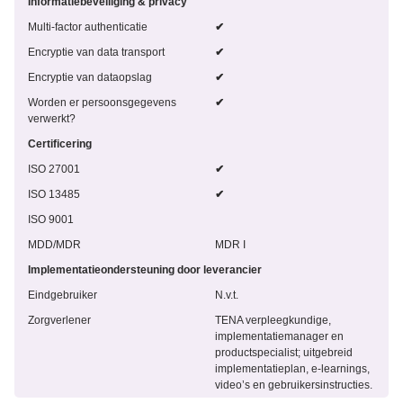
Informatiebeveiliging & privacy
Multi-factor authenticatie
✔
Encryptie van data transport
✔
Encryptie van dataopslag
✔
Worden er persoonsgegevens
✔
verwerkt?
Certificering
ISO 27001
✔
ISO 13485
✔
ISO 9001
MDD/MDR
MDR I
Implementatieondersteuning door leverancier
Eindgebruiker
N.v.t.
Zorgverlener
TENA verpleegkundige,
implementatiemanager en
productspecialist; uitgebreid
implementatieplan, e-learnings,
video’s en gebruikersinstructies.