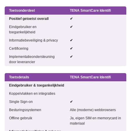
Toetsonderdeel
TENA SmartCare Identifi
Positief getoetst overall
✔
Eindgebruiker en
✔
toegankelijkheid
Informatiebeveiliging & privacy
✔
Certificering
✔
Implementatieondersteuning
✔
door leverancier
Toetsdetails
TENA SmartCare Identifi
Eindgebruiker & toegankelijkheid
Koppelvlakken en integraties
Single Sign-on
✔
Besturingssystemen
Alle (moderne) webbrowsers
Offline gebruik
Ja, eigen SIM en memorycard in
materiaal