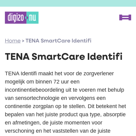
Home
Home
>
TENA SmartCare Identifi
Proceszoeker
Methode
TENA SmartCare Identifi
Over Digizo.nu
TENA Identifi maakt het voor de zorgverlener
mogelijk om binnen 72 uur een
Voor onderzoekers
incontinentiebeoordeling uit te voeren met behulp
Voor fabrikanten
van sensortechnologie en vervolgens een
Onze experts
continentie zorgplan op te stellen. Dit betekent het
bepalen van het juiste product qua type, absorptie
FAQ
en afmetingen, de juiste momenten voor
Contact
verschoning en het vaststellen van de juiste
Zoeken