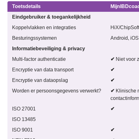
Toetsdetails
MijnIBDcoa
Eindgebruiker & toegankelijkheid
Koppelvlakken en integraties
HiX/ChipSof
Besturingssystemen
Android, iOS
Informatiebeveiliging & privacy
Multi-factor authenticatie
✔
Niet voor 
Encryptie van data transport
✔
Encryptie van dataopslag
✔
Worden er persoonsgegevens verwerkt?
✔
Klinische 
contactinfor
ISO 27001
✔
ISO 13485
ISO 9001
✔