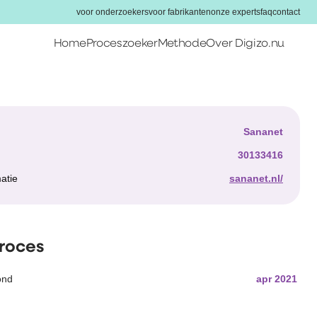
voor onderzoekers
voor fabrikanten
onze experts
faq
contact
Home
Proceszoeker
Methode
Over Digizo.nu
Home
Proceszoeker
Methode
r
Sananet
Over Digizo.nu
30133416
atie
sananet.nl/
Voor onderzoekers
Voor fabrikanten
Onze experts
proces
FAQ
ond
apr 2021
Contact
Zoeken