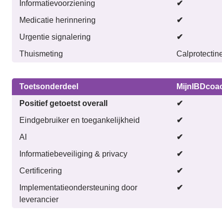
Informatievoorziening
✔
Medicatie herinnering
✔
Urgentie signalering
✔
Thuismeting
Calprotectin
Toetsonderdeel
MijnIBDcoa
Positief getoetst overall
✔
Eindgebruiker en toegankelijkheid
✔
AI
✔
Informatiebeveiliging & privacy
✔
Certificering
✔
Implementatieondersteuning door
✔
leverancier