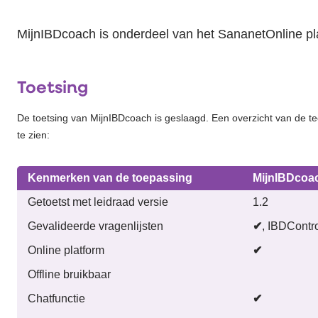
MijnIBDcoach is onderdeel van het SananetOnline pl
Toetsing
De toetsing van MijnIBDcoach is geslaagd. Een overzicht van de te
te zien:
Kenmerken van de toepassing
MijnIBDcoa
Getoetst met leidraad versie
1.2
Gevalideerde vragenlijsten
✔
, IBDContr
Online platform
✔
Offline bruikbaar
Chatfunctie
✔