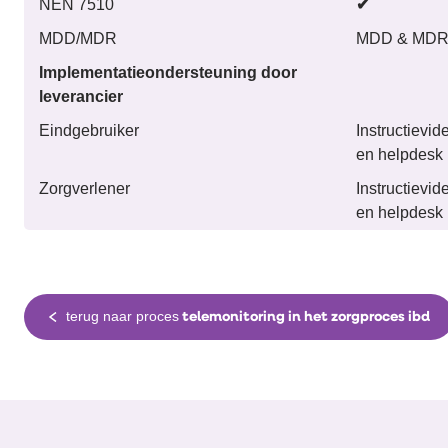
NEN 7510
✔
MDD/MDR
MDD & MDR 
Implementatieondersteuning door
leverancier
Eindgebruiker
Instructievid
en helpdesk
Zorgverlener
Instructievid
en helpdesk
terug naar proces
telemonitoring in het zorgproces ibd