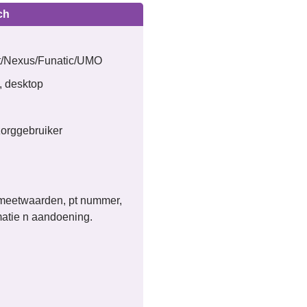
ch
t/Nexus/Funatic/UMO
, desktop
zorggebruiker
meetwaarden, pt nummer,
matie n aandoening.