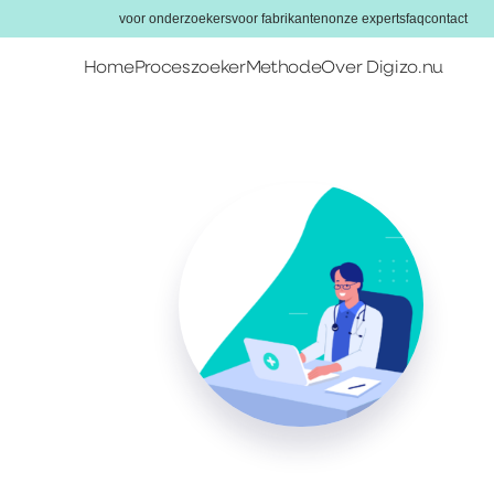
voor onderzoekers
voor fabrikanten
onze experts
faq
contact
Home
Proceszoeker
Methode
Over Digizo.nu
Home
Proceszoeker
Methode
Over Digizo.nu
Voor onderzoekers
Voor fabrikanten
Onze experts
FAQ
Contact
Zoeken