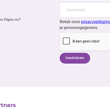
en Digizo.nu?
Bekijk onze
privacyverklarin
je persoonsgegevens.
rtners