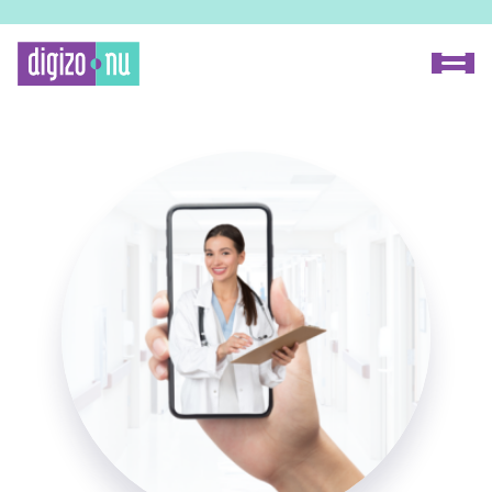
Home
Proceszoeker
Methode
Over Digizo.nu
Voor onderzoekers
Voor fabrikanten
Onze experts
FAQ
Contact
Zoeken