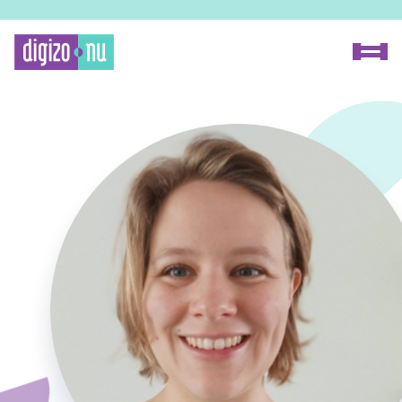
Home
Proceszoeker
Methode
Over Digizo.nu
Voor onderzoekers
Voor fabrikanten
Onze experts
FAQ
Contact
Zoeken