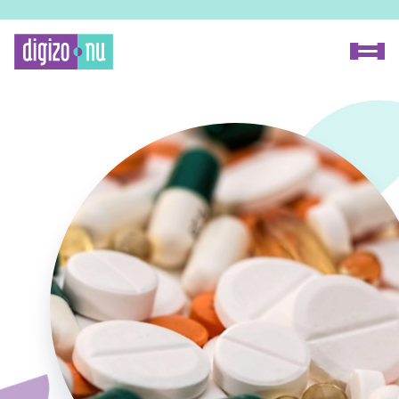
Home
Proceszoeker
Methode
Over Digizo.nu
Voor onderzoekers
Voor fabrikanten
Onze experts
FAQ
Contact
Zoeken