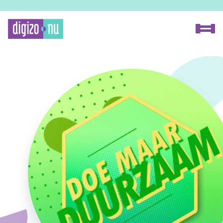
Home
Proceszoeker
Methode
Over Digizo.nu
Voor onderzoekers
Voor fabrikanten
Onze experts
FAQ
Contact
Zoeken